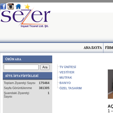
ANA SAYFA
FİRM
ÜRÜN ARA
TV ÜNİTESİ
VESTİYER
SİTE İSTATİSTİKLERİ
MUTFAK
BANYO
Toplam Ziyaretçi Sayısı
175464
Sayfa Görüntülenme
381305
ÖZEL TASARIM
Şuandaki Ziyaretçi
1
Sayısı
AÇ
1 