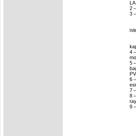
LA
2 –
3 –
ist
ka
4 
mod
5 
ba
PV
6 
esn
7 
8 –
ra
9 
Me
Çe
As
K
Mo