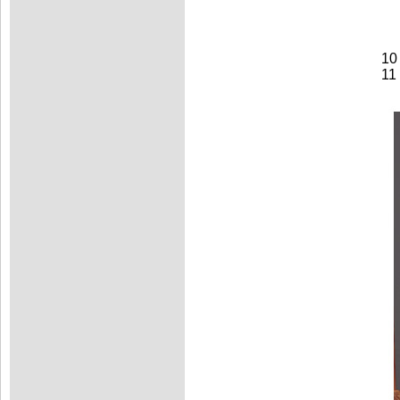
Ra
C
Ka
10 
11