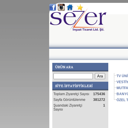
ÜRÜN ARA
TV ÜNİ
VESTİ
SİTE İSTATİSTİKLERİ
MUTF
BANY
Toplam Ziyaretçi Sayısı
175436
Sayfa Görüntülenme
381272
ÖZEL 
Şuandaki Ziyaretçi
1
Sayısı