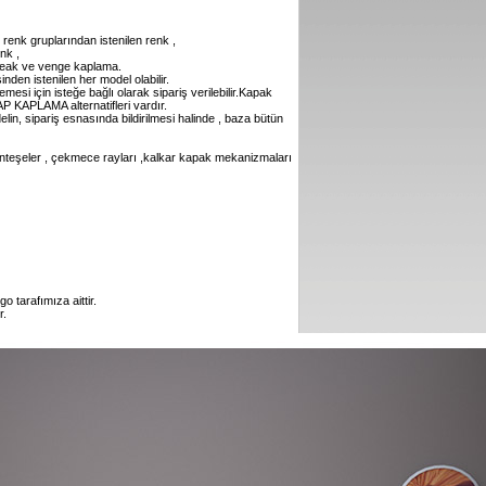
renk gruplarından istenilen renk ,
nk ,
, teak ve venge kaplama.
den istenilen her model olabilir.
mesi için isteğe bağlı olarak sipariş verilebilir.Kapak
KAPLAMA alternatifleri vardır.
lin, sipariş esnasında bildirilmesi halinde , baza bütün
 menteşeler , çekmece rayları ,kalkar kapak mekanizmaları
 tarafımıza aittir.
r.