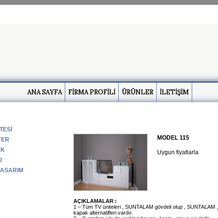
ANA SAYFA
FİRMA PROFİLİ
ÜRÜNLER
İLETİŞİM
TESİ
MODEL 115
YER
AK
Uygun fiyatlarla
O
TASARIM
AÇIKLAMALAR :
1 – Tüm TV üniteleri , SUNTALAM gövdeli olup , SUNTAL
kapak alternatifleri vardır.