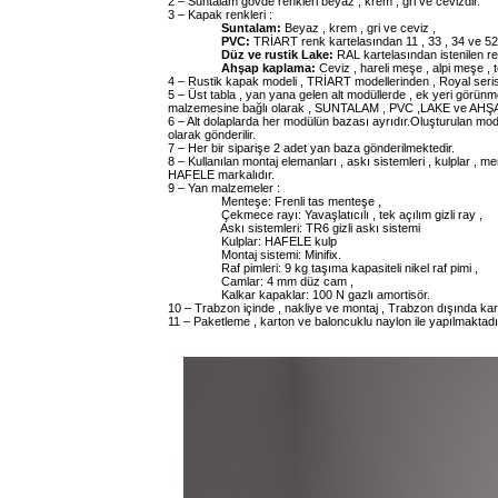
2 – Suntalam gövde renkleri beyaz , krem , gri ve cevizdir.
3 – Kapak renkleri :
Suntalam:
Beyaz , krem , gri ve ceviz ,
PVC:
TRİART renk kartelasından 11 , 33 , 34 ve 52 
Düz ve rustik Lake:
RAL kartelasından istenilen re
Ahşap kaplama:
Ceviz , hareli meşe , alpi meşe 
4 – Rustik kapak modeli , TRİART modellerinden , Royal serisin
5 – Üst tabla , yan yana gelen alt modüllerde , ek yeri görünme
malzemesine bağlı olarak , SUNTALAM , PVC ,LAKE ve AHŞAP 
6 – Alt dolaplarda her modülün bazası ayrıdır.Oluşturulan mode
olarak gönderilir.
7 – Her bir siparişe 2 adet yan baza gönderilmektedir.
8 – Kullanılan montaj elemanları , askı sistemleri , kulplar ,
HAFELE markalıdır.
9 – Yan malzemeler :
Menteşe: Frenli tas menteşe ,
Çekmece rayı: Yavaşlatıcılı , tek açılım gizli ray ,
Askı sistemleri: TR6 gizli askı sistemi
Kulplar: HAFELE kulp
Montaj sistemi: Minifix.
Raf pimleri: 9 kg taşıma kapasiteli nikel raf pimi ,
Camlar: 4 mm düz cam ,
Kalkar kapaklar: 100 N gazlı amortisör.
10 – Trabzon içinde , nakliye ve montaj , Trabzon dışında kargo
11 – Paketleme , karton ve baloncuklu naylon ile yapılmaktadı