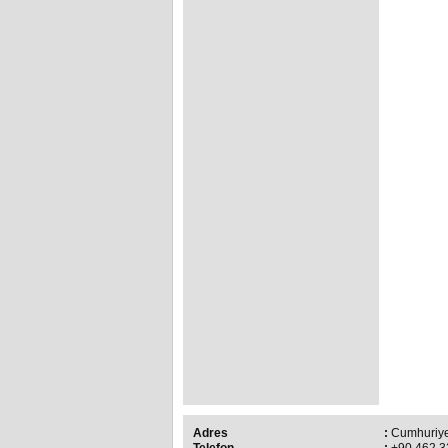
Adres
:
Cumhuriye
Telefon
:
+90 462 3